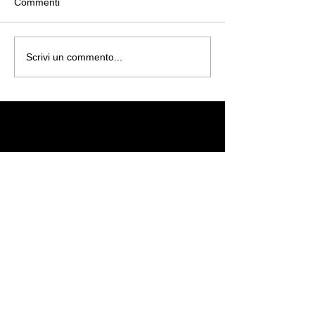
Commenti
Scrivi un commento...
Featured Posts
Riprova tra un po'
Quando verranno pubblicati i
post, li vedrai qui.
Recent Posts
Amici Avventurosi